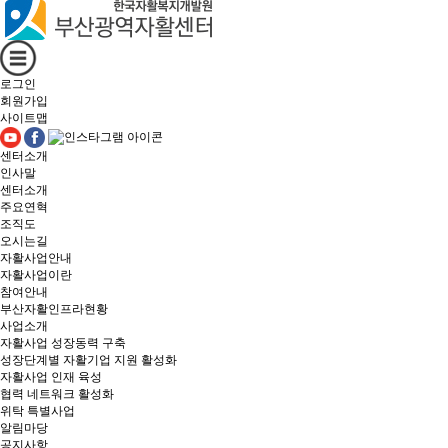
로그인
회원가입
사이트맵
센터소개
인사말
센터소개
주요연혁
조직도
오시는길
자활사업안내
자활사업이란
참여안내
부산자활인프라현황
사업소개
자활사업 성장동력 구축
성장단계별 자활기업 지원 활성화
자활사업 인재 육성
협력 네트워크 활성화
위탁 특별사업
알림마당
공지사항