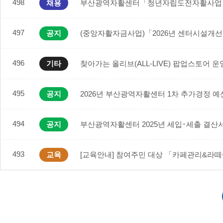
498
채용
부산광역자활센터「청년자립도전자활사업 
497
공지
(중앙자활자금사업)「2026년 센터시설개
496
기타
찾아가는 올리브(ALL-LIVE) 팝업스토어 운
495
공지
2026년 부산광역자활센터 1차 추가경정 예
494
공지
부산광역자활센터 2025년 세입･세출 결산
493
교육
[교육안내] 참여주민 대상 「카페관리&라떼