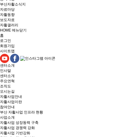
부산자활소식지
자료마당
자활동향
보도자료
자활갤러리
HOME
메뉴닫기
홈
로그인
회원가입
사이트맵
센터소개
인사말
센터소개
주요연혁
조직도
오시는길
자활사업안내
자활사업이란
참여안내
부산 자활사업 인프라 현황
사업소개
자활사업 성장동력 구축
자활사업 경쟁력 강화
자활사업 기반강화