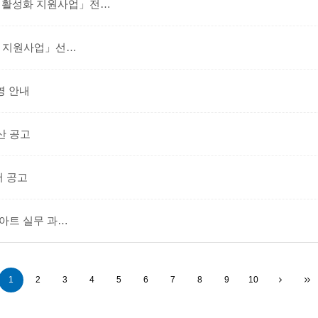
활성화 지원사업」전…
선 지원사업」선…
영 안내
산 공고
서 공고
아트 실무 과…
1
2
3
4
5
6
7
8
9
10