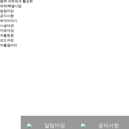
협력 네트워크 활성화
위탁/특별사업
알림마당
공지사항
부자이야기
시설대관
자료마당
자활동향
보도자료
자활갤러리
창의와 협동, 소통과 연
가치를 만들어가는 부
알림마당
공지사항