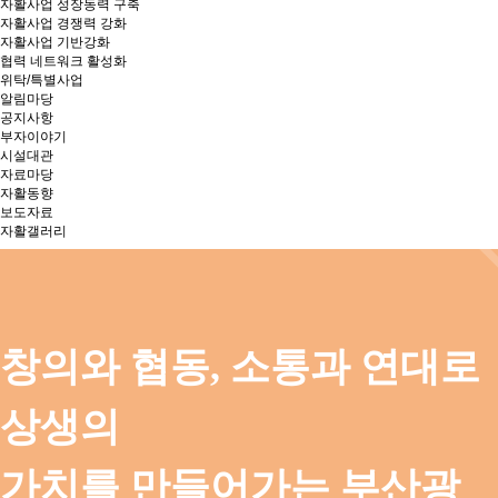
자활사업 성장동력 구축
자활사업 경쟁력 강화
자활사업 기반강화
협력 네트워크 활성화
위탁/특별사업
알림마당
공지사항
부자이야기
시설대관
자료마당
자활동향
보도자료
자활갤러리
창의와 협동, 소통과 연대로
상생의
가치를 만들어가는 부산광