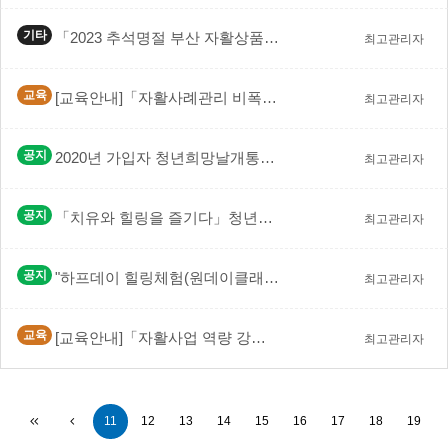
기타
「2023 추석명절 부산 자활상품 온라인 기획전」실시합…
최고관리자
교육
[교육안내]「자활사례관리 비폭력(NVC) 대화 '갈등을…
최고관리자
공지
2020년 가입자 청년희망날개통장 증빙서류 안내문 첨부
최고관리자
공지
「치유와 힐링을 즐기다」청년내일저축계좌 문화공연 제공 …
최고관리자
공지
"하프데이 힐링체험(원데이클래스)" …
최고관리자
교육
[교육안내]「자활사업 역량 강화 - 상품개발 및 기획」…
최고관리자
11
12
13
14
15
16
17
18
19