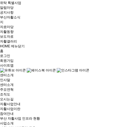
위탁 특별사업
알림마당
공지사항
부산자활소식
지
자료마당
자활동향
보도자료
자활갤러리
HOME
메뉴닫기
홈
로그인
회원가입
사이트맵
센터소개
인사말
센터소개
주요연혁
조직도
오시는길
자활사업안내
자활사업이란
참여안내
부산 자활사업 인프라 현황
사업소개