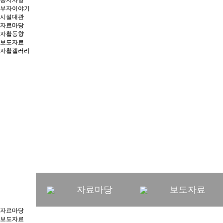
공지사항
부자이야기
시설대관
자료마당
자활동향
보도자료
자활갤러리
창의와 협동, 소통과 연
가치를 만들어가는 부
자료마당
보도자료
자료마당
보도자료