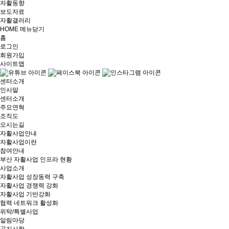
자활동향
보도자료
자활갤러리
HOME
메뉴닫기
홈
로그인
회원가입
사이트맵
센터소개
인사말
센터소개
주요연혁
조직도
오시는길
자활사업안내
자활사업이란
참여안내
부산 자활사업 인프라 현황
사업소개
자활사업 성장동력 구축
자활사업 경쟁력 강화
자활사업 기반강화
협력 네트워크 활성화
위탁/특별사업
알림마당