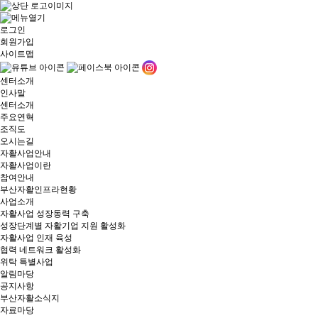
로그인
회원가입
사이트맵
센터소개
인사말
센터소개
주요연혁
조직도
오시는길
자활사업안내
자활사업이란
참여안내
부산자활인프라현황
사업소개
자활사업 성장동력 구축
성장단계별 자활기업 지원 활성화
자활사업 인재 육성
협력 네트워크 활성화
위탁 특별사업
알림마당
공지사항
부산자활소식지
자료마당