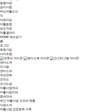
알림마당
공지사항
부산자활소식
지
자료마당
자활동향
보도자료
자활갤러리
HOME
메뉴닫기
홈
로그인
회원가입
사이트맵
센터소개
인사말
센터소개
주요연혁
조직도
오시는길
자활사업안내
자활사업이란
참여안내
부산 자활사업 인프라 현황
사업소개
자활사업 성장동력 구축