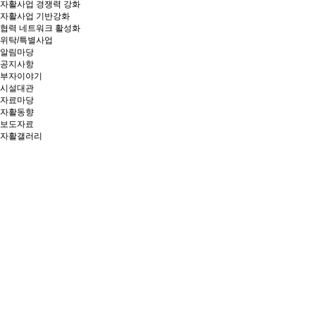
자활사업 경쟁력 강화
자활사업 기반강화
협력 네트워크 활성화
위탁/특별사업
알림마당
공지사항
부자이야기
시설대관
자료마당
자활동향
보도자료
자활갤러리
창의와 협동, 소통과 연대로
상생의
가치를 만들어가는 부산광