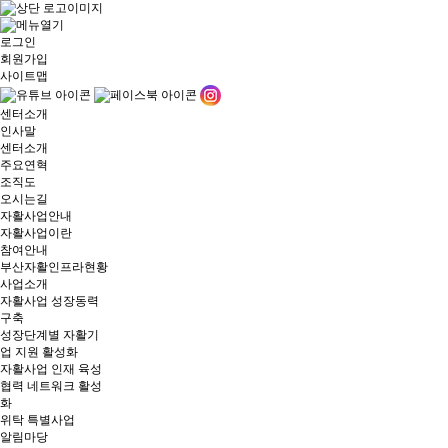
로그인
회원가입
사이트맵
센터소개
인사말
센터소개
주요연혁
조직도
오시는길
자활사업안내
자활사업이란
참여안내
부산자활인프라현황
사업소개
자활사업 성장동력
구축
성장단계별 자활기
업 지원 활성화
자활사업 인재 육성
협력 네트워크 활성
화
위탁 특별사업
알림마당