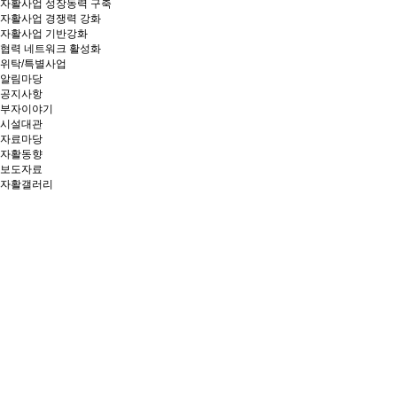
자활사업 성장동력 구축
자활사업 경쟁력 강화
자활사업 기반강화
협력 네트워크 활성화
위탁/특별사업
알림마당
공지사항
부자이야기
시설대관
자료마당
자활동향
보도자료
자활갤러리
창의와 협동, 소통과 연대로
상생의
가치를 만들어가는 부산광