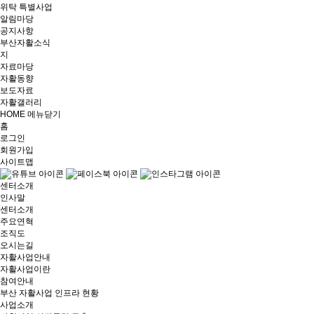
위탁 특별사업
알림마당
공지사항
부산자활소식
지
자료마당
자활동향
보도자료
자활갤러리
HOME
메뉴닫기
홈
로그인
회원가입
사이트맵
센터소개
인사말
센터소개
주요연혁
조직도
오시는길
자활사업안내
자활사업이란
참여안내
부산 자활사업 인프라 현황
사업소개