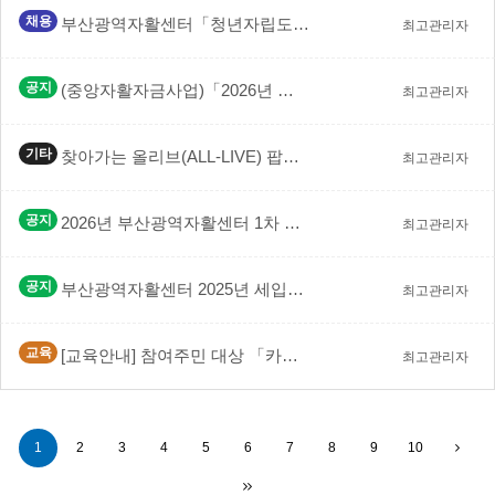
채용
부산광역자활센터「청년자립도전자활사업 활성화 지원사업」전…
최고관리자
공지
(중앙자활자금사업)「2026년 센터시설개선 지원사업」선…
최고관리자
기타
찾아가는 올리브(ALL-LIVE) 팝업스토어 운영 안내
최고관리자
공지
2026년 부산광역자활센터 1차 추가경정 예산 공고
최고관리자
공지
부산광역자활센터 2025년 세입･세출 결산서 공고
최고관리자
교육
[교육안내] 참여주민 대상 「카페관리&라떼아트 실무 과…
최고관리자
1
2
3
4
5
6
7
8
9
10