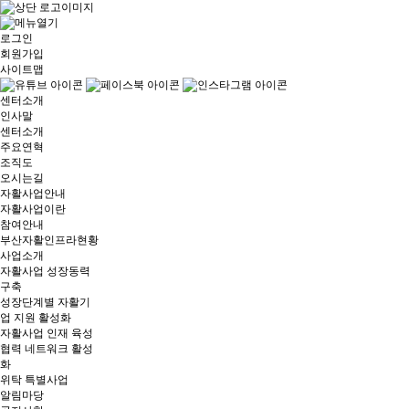
로그인
회원가입
사이트맵
센터소개
인사말
센터소개
주요연혁
조직도
오시는길
자활사업안내
자활사업이란
참여안내
부산자활인프라현황
사업소개
자활사업 성장동력
구축
성장단계별 자활기
업 지원 활성화
자활사업 인재 육성
협력 네트워크 활성
화
위탁 특별사업
알림마당