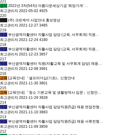
221
공지
2022년 3차(54차) 아름다운세상기금 '희망가게' …
최고관리자
2022-05-02
4925
220
기타
(주) 크린케어 사업안내 홍보영상
최고관리자
2021-12-27
3485
219
채용
부산광역자활센터 자활사업 담당 (교육, 서무회계) 직원…
최고관리자
2021-12-24
4180
218
채용
부산광역자활센터 자활사업 담당 (교육, 서무회계) 직원…
최고관리자
2021-12-23
3857
217
채용
부산광역자활센터 직원(자활교육 및 서무회계 담당) 채용…
최고관리자
2021-12-08
3991
216
교육
[교육안내] 「셀프리더십(기초)」신청안내
최고관리자
2021-11-30
3801
215
교육
[교육안내] 「청소 기본교육 및 생활방역사 입문」신청안…
최고관리자
2021-11-29
3928
214
채용
부산광역자활센터 자활사업 담당직원(5급) 채용 면접전형…
최고관리자
2021-11-10
3883
213
채용
부산광역자활센터 자활사업 담당직원(5급) 채용 서류전형…
최고관리자
2021-11-09
3859
212