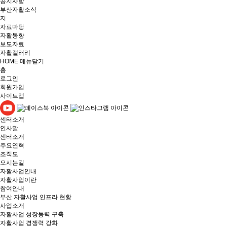
공지사항
부산자활소식
지
자료마당
자활동향
보도자료
자활갤러리
HOME
메뉴닫기
홈
로그인
회원가입
사이트맵
센터소개
인사말
센터소개
주요연혁
조직도
오시는길
자활사업안내
자활사업이란
참여안내
부산 자활사업 인프라 현황
사업소개
자활사업 성장동력 구축
자활사업 경쟁력 강화