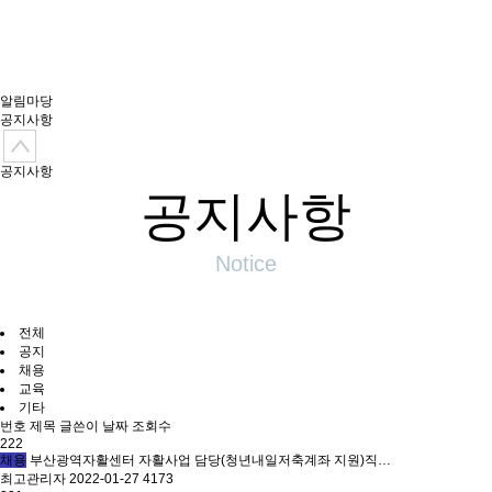
역자활센터
알림마당
공지사항
공지사항
공지사항
Notice
전체
공지
채용
교육
기타
번호
제목
글쓴이
날짜
조회수
222
채용
부산광역자활센터 자활사업 담당(청년내일저축계좌 지원)직…
최고관리자
2022-01-27
4173