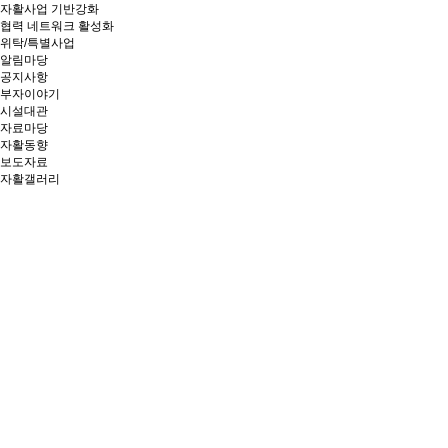
자활사업 기반강화
협력 네트워크 활성화
위탁/특별사업
알림마당
공지사항
부자이야기
시설대관
자료마당
자활동향
보도자료
자활갤러리
창의와 협동, 소통과 연대로
상생의
가치를 만들어가는 부산광