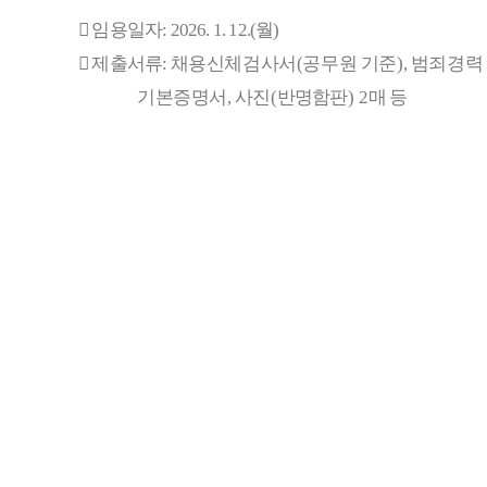

임용일자
: 2026. 1. 12.(
월
)

제출서류
:
채용신체검사서
(
공무원 기준
),
범죄경력
기본증명서
,
사진
(
반명함판
) 2
매 등
이전글
목록
다음글
부