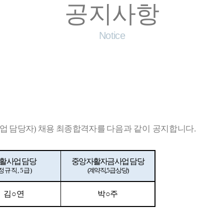
공지사항
Notice
업 담당자
)
채용 최종합격자를
다음과 같이 공지합니다
.
활사업 담당
중앙자활자금사업 담당
정규직
, 5
급
)
(
계약직
, 5
급 상당
)
김
○
연
박
○
주