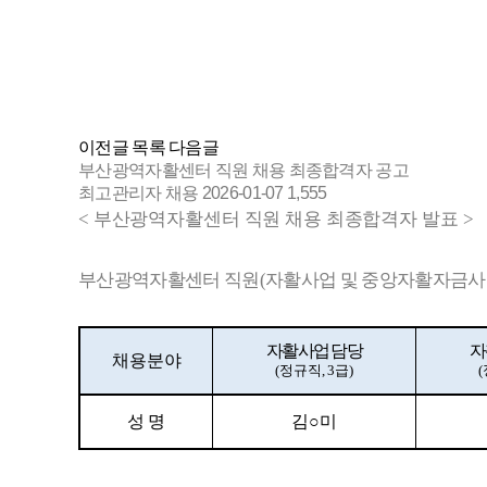
이전글
목록
다음글
부산광역자활센터 직원 채용 최종합격자 공고
최고관리자
채용
2026-01-07
1,555
<
부산광역자활센터 직원 채용 최종합격자 발표
>
부산광역자활센터 직원
(
자활사업 및 중앙자활자금사
자활사업 담당
자
채용분야
(
정규직
, 3
급
)
(
성 명
김
○
미